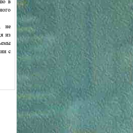
лю в
ного
, не
я из
ъемы
ии с