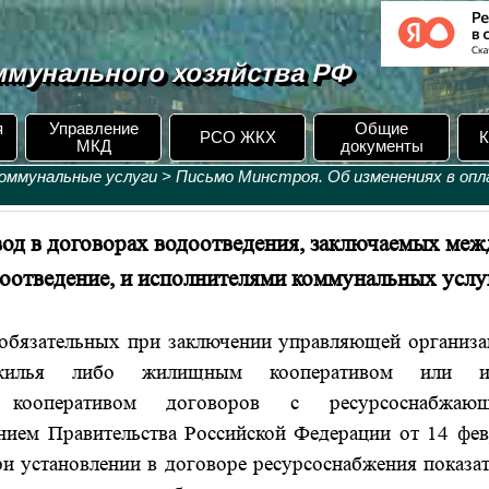
мунального хозяйства РФ
я
Управление
Общие
РСО ЖКХ
К
МКД
документы
оммунальные услуги
>
Письмо Минстроя. Об изменениях в опл
вод в договорах водоотведения, заключаемых меж
оотведение, и исполнителями коммунальных услу
бязательных при заключении управляющей организа
в жилья либо жилищным кооперативом или 
м кооперативом договоров с ресурсоснабжаю
нием Правительства Российской Федерации от 14 фев
ри установлении в договоре ресурсоснабжения показа