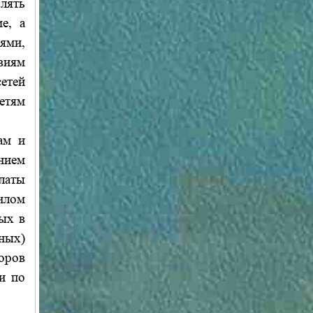
лять
е, а
ями,
виям
етей
етям
ам и
нием
платы
илом
ых в
ных)
оров
и по