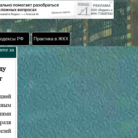
одексы РФ
Практика в ЖКХ
ате за
ду
г
цией
иным
щими
раля
телей