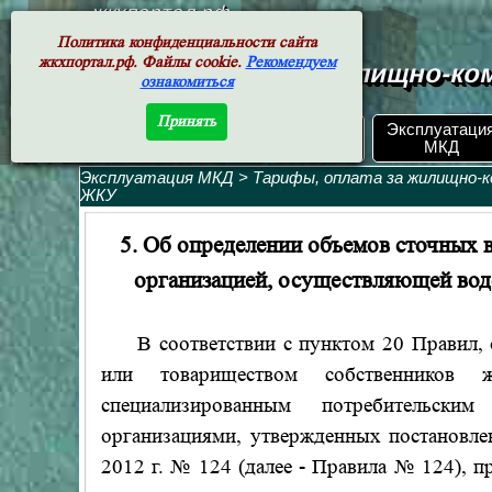
жкхпортал.рф
Политика конфиденциальности сайта
жкхпортал.рф. Файлы cookie.
Рекомендуем
Документы жилищно-ком
ознакомиться
Принять
ЖКХ РФ.
Эксплуатаци
Поиск по номеру
Документы
МКД
Эксплуатация МКД
>
Тарифы, оплата за жилищно-к
ЖКУ
5. Об определении объемов сточных 
организацией, осуществляющей вод
В соответствии с пунктом 20 Правил, о
или товариществом собственнико
специализированным потребительски
организациями, утвержденных постановле
2012 г. № 124 (далее - Правила № 124), п