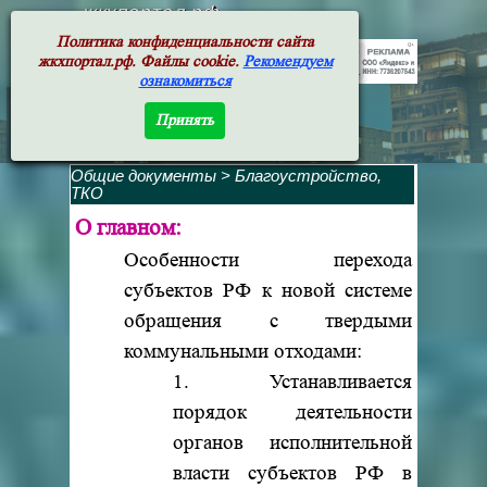
жкхпортал.рф
Политика конфиденциальности сайта
жкхпортал.рф. Файлы cookie.
Рекомендуем
ознакомиться
Принять
Общие документы
>
Благоустройство,
ТКО
О главном:
Особенности перехода
субъектов РФ к новой системе
обращения с твердыми
коммунальными отходами:
1. Устанавливается
порядок деятельности
органов исполнительной
власти субъектов РФ в