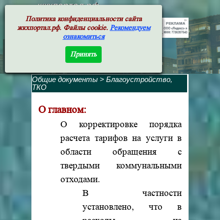
жкхпортал.рф
Политика конфиденциальности сайта
жкхпортал.рф. Файлы cookie.
Рекомендуем
ознакомиться
Принять
Общие документы
>
Благоустройство,
ТКО
О главном:
О корректировке порядка
расчета тарифов на услуги в
области обращения с
твердыми коммунальными
отходами.
В частности
установлено, что
в