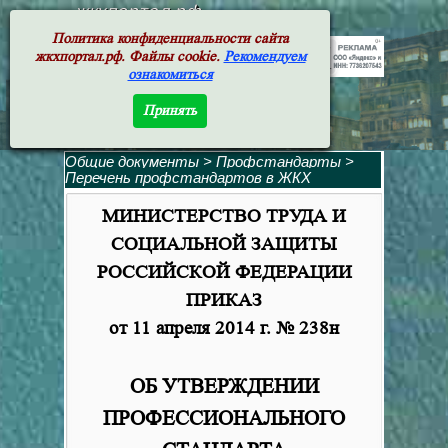
жкхпортал.рф
Политика конфиденциальности сайта
жкхпортал.рф. Файлы cookie.
Рекомендуем
ознакомиться
Принять
Общие документы
>
Профстандарты
>
Перечень профстандартов в ЖКХ
МИНИСТЕРСТВО ТРУДА И
СОЦИАЛЬНОЙ ЗАЩИТЫ
РОССИЙСКОЙ ФЕДЕРАЦИИ
ПРИКАЗ
от 11 апреля 2014 г.
№ 238н
ОБ УТВЕРЖДЕНИИ
ПРОФЕССИОНАЛЬНОГО