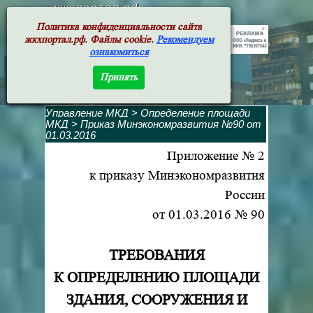
жкхпортал.рф
Политика конфиденциальности сайта
жкхпортал.рф. Файлы cookie.
Рекомендуем
ознакомиться
Принять
Управление МКД
>
Определение площади
МКД
>
Приказ Минэкономразвития №90 от
01.03.2016
Приложение № 2
к приказу Минэкономразвития
России
от 01.03.2016 № 90
ТРЕБОВАНИЯ
К ОПРЕДЕЛЕНИЮ ПЛОЩАДИ
ЗДАНИЯ, СООРУЖЕНИЯ И