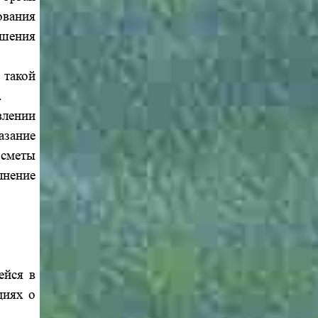
ования
шения
 такой
.
влении
зание
 сметы
нение
ейся в
циях о