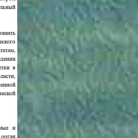
альный
ранить
еского
татам,
дении
етки в
ласти,
енной
еской
нные и
орган