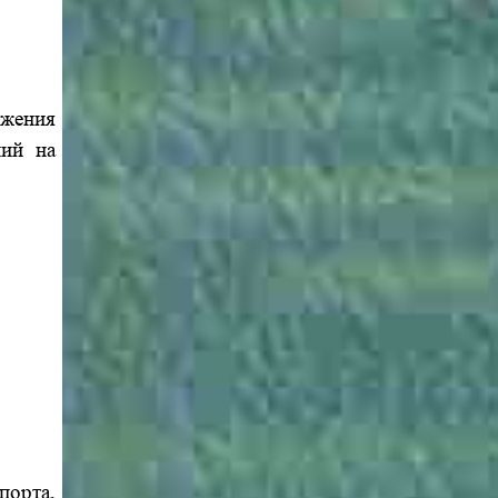
ижения
ний на
порта,