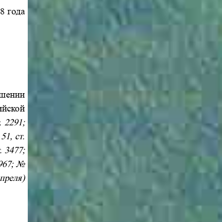
8 года
ышении
ийской
. 2291;
51, ст.
. 3477;
3967; №
апреля)