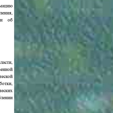
рмацию
ления,
 и об
ласти,
енной
еской
ботки,
ческих
блении