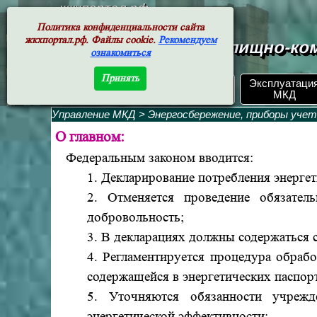
жкхпортал.рф
Политика конфиденциальности сайта
жкхпортал.рф. Файлы cookie.
Рекомендуем
Документы жилищно-ком
ознакомиться
Принять
ЖКХ РФ.
Эксплуатаци
Поиск по номеру
Документы
МКД
Управление МКД
>
Энергосбережение, приборы уче
О главном:
Федеральным законом вводится:
1. Декларирование потребления энергет
2. Отменяется проведение обязател
добровольность;
3. В декларациях должны содержаться с
4. Р
егламентируется процедура обрабо
содержащейся в энергетических паспор
5. Уточняются обязанности учреж
энергетической эффективности;