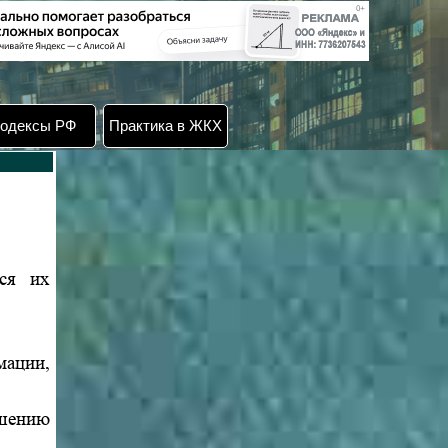
одексы РФ
Практика в ЖКХ
тся их
мации,
шению