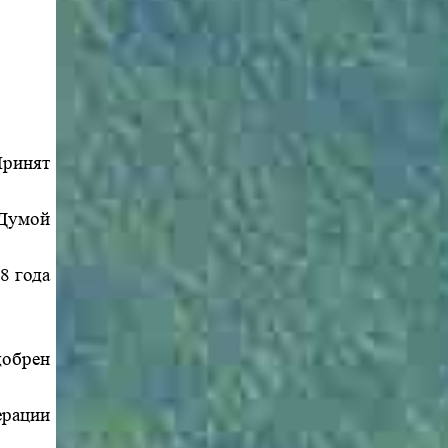
ринят
 Думой
8 года
обрен
ерации