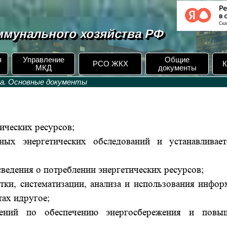
мунального хозяйства РФ
я
Управление
Общие
РСО ЖКХ
К
МКД
документы
та. Основные документы
ических ресурсов;
ьных энергетических обследований и устанавливае
ведения о потреблении энергетических ресурсов;
тки, систематизации, анализа и использования инфор
тах идругое;
дений по обеспечению энергосбережения и повы