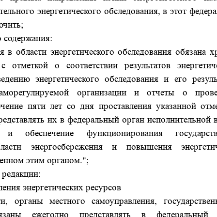
ательного энергетического обследования, в этот федер
ючить;
о содержания:
я в области энергетического обследования обязана х
с отметкой о соответствии результатов энергетич
едению энергетического обследования и его резуль
аморегулируемой организации и отчеты о прове
ечение пяти лет со дня проставления указанной отм
представлять их в федеральный орган исполнительной в
и обеспечение функционирования государств
асти энергосбережения и повышения энергетич
ленном этим органом.";
 редакции:
ления энергетических ресурсов
ти, органы местного самоуправления, государстве
язаны ежегодно представлять в федеральный 