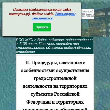
жкхпортал.рф
Политика конфиденциальности сайта
жкхпортал.рф. Файлы cookie.
Рекомендуем
ознакомиться
Принять
РСО ЖКХ
>
Водоснабжение, водоотведение
>
1138 пост. Перечень процедур при
строительстве объектов водоснабжения,
отведения
II. Процедуры, связанные с
особенностями осуществления
градостроительной
деятельности на территориях
субъектов Российской
Федерации и территориях
муниципальных образований