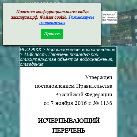
жкхпортал.рф
Политика конфиденциальности сайта
жкхпортал.рф. Файлы cookie.
Рекомендуем
ознакомиться
Принять
РСО ЖКХ
>
Водоснабжение, водоотведение
>
1138 пост. Перечень процедур при
строительстве объектов водоснабжения,
отведения
Утвержден
постановлением Правительства
Российской Федерации
от 7 ноября 2016 г. № 1138
ИСЧЕРПЫВАЮЩИЙ
ПЕРЕЧЕНЬ