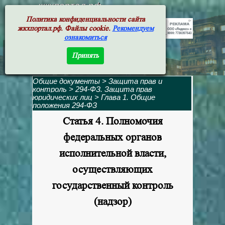
жкхпортал.рф
Политика конфиденциальности сайта
жкхпортал.рф. Файлы cookie.
Рекомендуем
ознакомиться
Принять
Общие документы
>
Защита прав и
контроль
>
294-ФЗ. Защита прав
юридических лиц
>
Глава 1. Общие
положения 294-ФЗ
Статья 4. Полномочия
федеральных органов
исполнительной власти,
осуществляющих
государственный контроль
(надзор)