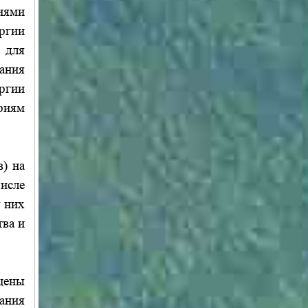
иями
ргии
 для
ания
ргии
риям
) на
исле
у них
тва и
цены
ания