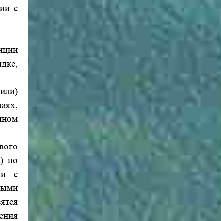
ии с
нции
дке,
(или)
аях,
нном
вого
) по
ии с
выми
ятся
ения