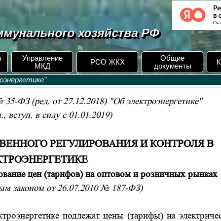
мунального хозяйства РФ
я
Управление
Общие
РСО ЖКХ
К
МКД
документы
оэнергетике"
 35-ФЗ (ред. от 27.12.2018) "Об электроэнергетике"
., вступ. в силу с 01.01.2019)
СТВЕННОГО РЕГУЛИРОВАНИЯ И КОНТРОЛЯ В
КТРОЭНЕРГЕТИКЕ
рование цен (тарифов) на оптовом и розничных рынках
ым законом от 26.07.2010
№
187-ФЗ)
ктроэнергетике подлежат цены (тарифы) на электриче