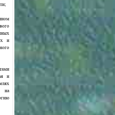
ти;
нном
вого
нных
ых и
ного
тами
ая и
елях
х на
ргию