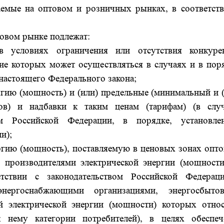
аемые на оптовом и розничных рынках, в соответств
товом рынке подлежат:
в условиях ограничения или отсутствия конкуре
ие которых может осуществляться в случаях и в поря
настоящего Федерального закона;
ргию (мощность) и (или) предельные (минимальный и 
ов) и надбавки к таким ценам (тарифам) (в случ
ом Российской Федерации, в порядке, установле
и);
ргию (мощность), поставляемую в ценовых зонах опто
 производителями электрической энергии (мощности
тствии с законодательством Российской Федерац
нергоснабжающими организациями, энергосбыто
й электрической энергии (мощности) которых относ
 нему категории потребителей), в целях обеспеч