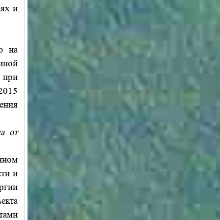
ях и
ю на
иной
 при
2015
ения
а от
нном
ти и
ергии
екта
тами