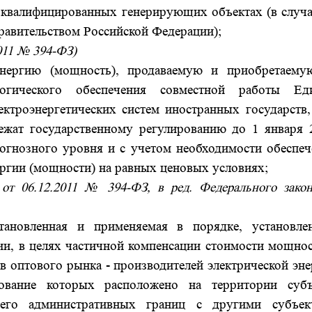
 квалифицированных генерирующих объектах (в случа
равительством Российской Федерации);
2011 № 394-ФЗ)
энергию (мощность), продаваемую и приобретаему
гического обеспечения совместной работы Ед
ектроэнергетических систем иностранных государств,
ежат государственному регулированию до 1 января 
рогнозного уровня и с учетом необходимости обеспеч
ергии (мощности) на равных ценовых условиях;
от 06.12.2011 № 394-ФЗ, в ред. Федерального закон
тановленная и применяемая в порядке, установле
и, в целях частичной компенсации стоимости мощнос
ов оптового рынка - производителей электрической эн
ование которых расположено на территории субъ
его административных границ с другими субъек