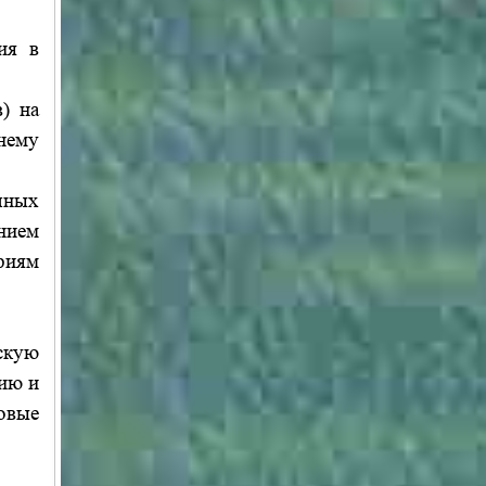
ия в
) на
нему
чных
нием
ориям
скую
нию и
овые