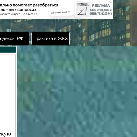
одексы РФ
Практика в ЖКХ
скую