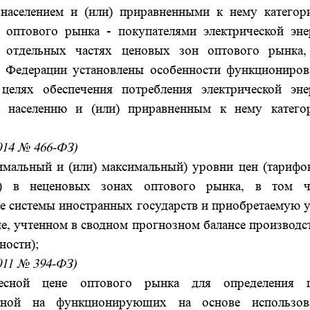
 населением и (или) приравненными к нему категор
и оптового рынка - покупателями электрической эне
 отдельных частях ценовых зон оптового рынка,
й Федерации установлены особенности функциониров
елях обеспечения потребления электрической эне
к населению и (или) приравненным к нему катего
2014 № 466-ФЗ)
мальный и (или) максимальный) уровни цен (тарифов
ь) в неценовых зонах оптового рынка, в том ч
ие системы иностранных государств и приобретаемую 
ме, учтенном в сводном прогнозном балансе производс
ности);
2011 № 394-ФЗ)
весной цене оптового рынка для определения 
денной на функционирующих на основе использов