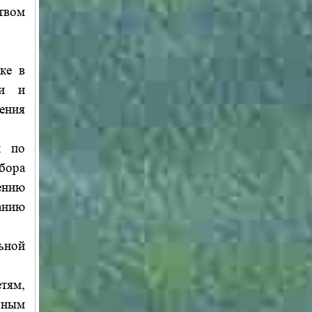
твом
ке в
ки и
ения
и по
бора
ению
анию
ьной
тям,
ьным