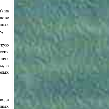
) на
нове
нных
х;
скую
ских
риях
м, и
елях
вода
нных