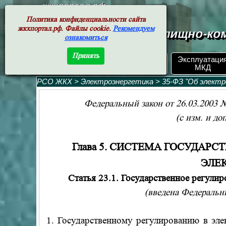
жкхпортал.рф
Политика конфиденциальности сайта
жкхпортал.рф. Файлы cookie.
Рекомендуем
Документы жилищно-ком
ознакомиться
Принять
ЖКХ РФ.
Эксплуатаци
Поиск по номеру
Документы
МКД
РСО ЖКХ
>
Электроэнергетика
>
35-ФЗ "Об электр
Федеральный закон от 26.03.2003 №
(с изм. и доп
Глава 5. СИСТЕМА ГОСУДАР
ЭЛЕ
Статья 23.1. Государственное регули
(введена Федеральн
1. Государственному регулированию в эле