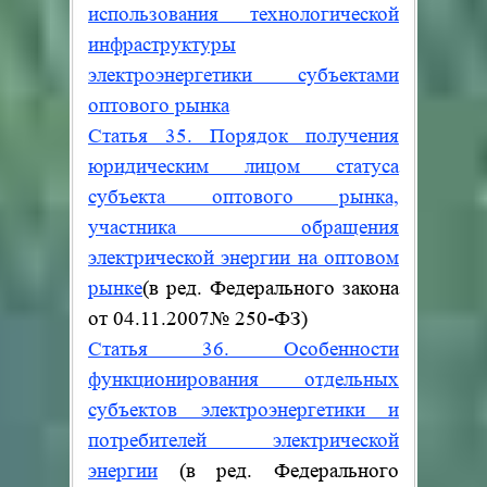
использования технологической
инфраструктуры
электроэнергетики субъектами
оптового рынка
Статья 35. Порядок получения
юридическим лицом статуса
субъекта оптового рынка,
участника обращения
электрической энергии на оптовом
рынке
(в ред. Федерального закона
от 04.11.2007
№
250-ФЗ)
Статья 36. Особенности
функционирования отдельных
субъектов электроэнергетики и
потребителей электрической
энергии
(в ред. Федерального