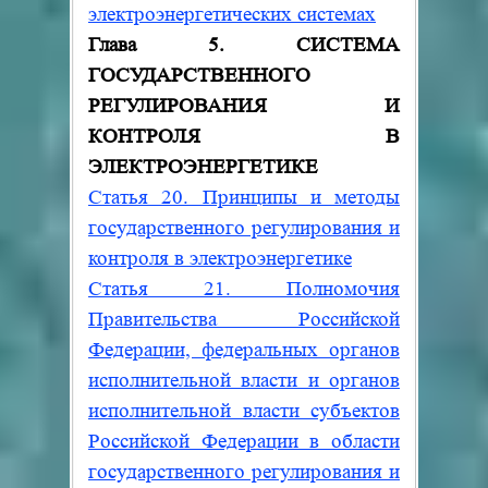
электроэнергетических системах
Глава 5. СИСТЕМА
ГОСУДАРСТВЕННОГО
РЕГУЛИРОВАНИЯ И
КОНТРОЛЯ В
ЭЛЕКТРОЭНЕРГЕТИКЕ
Статья 20. Принципы и методы
государственного регулирования и
контроля в электроэнергетике
Статья 21. Полномочия
Правительства Российской
Федерации, федеральных органов
исполнительной власти и органов
исполнительной власти субъектов
Российской Федерации в области
государственного регулирования и