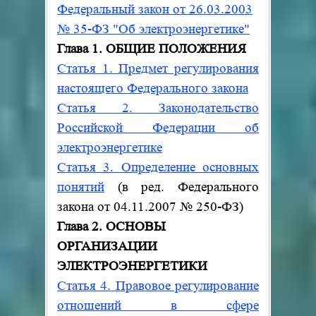
Федеральный закон от 26.03.2003
№ 35-ФЗ
"Об электроэнергетике"
Глава 1. ОБЩИЕ ПОЛОЖЕНИЯ
Статья 1. Предмет регулирования
настоящего Федерального закона
Статья 2. Законодательство
Российской Федерации об
электроэнергетике
Статья 3. Определение основных
понятий
(в ред. Федерального
закона от 04.11.2007
№
250-ФЗ)
Глава 2. ОСНОВЫ
ОРГАНИЗАЦИИ
ЭЛЕКТРОЭНЕРГЕТИКИ
Статья 4. Правовое регулирование
отношений в сфере