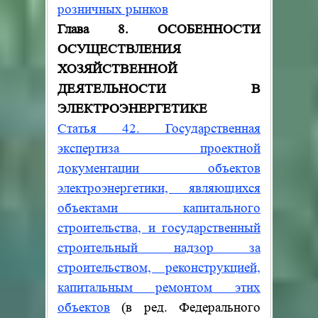
розничных рынков
Глава 8. ОСОБЕННОСТИ
ОСУЩЕСТВЛЕНИЯ
ХОЗЯЙСТВЕННОЙ
ДЕЯТЕЛЬНОСТИ В
ЭЛЕКТРОЭНЕРГЕТИКЕ
Статья 42. Государственная
экспертиза проектной
документации объектов
электроэнергетики, являющихся
объектами капитального
строительства, и государственный
строительный надзор за
строительством, реконструкцией,
капитальным ремонтом этих
объектов
(в ред. Федерального