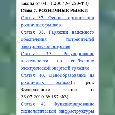
закона от 04.11.2007
№
250-ФЗ)
Глава 7. РОЗНИЧНЫЕ РЫНКИ
Статья 37. Основы организации
розничных рынков
Статья 38. Гарантии надежного
обеспечения потребителей
электрической энергией
Статья 39. Регулирование
деятельности по снабжению
электрической энергией граждан
Статья 40. Ценообразование на
розничных рынках
(в ред.
Федерального закона от
26.07.2010
№
187-ФЗ)
Статья 41. Функционирование
технологической инфраструктуры