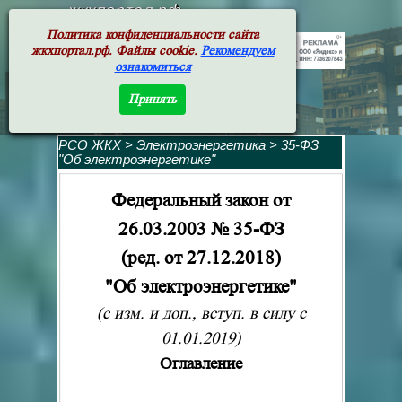
жкхпортал.рф
Политика конфиденциальности сайта
жкхпортал.рф. Файлы cookie.
Рекомендуем
ознакомиться
Принять
РСО ЖКХ
>
Электроэнергетика
>
35-ФЗ
"Об электроэнергетике"
Федеральный закон от
26.03.2003 № 35-ФЗ
(ред. от 27.12.2018)
"Об электроэнергетике"
(с изм. и доп., вступ. в силу с
01.01.2019)
Оглавление