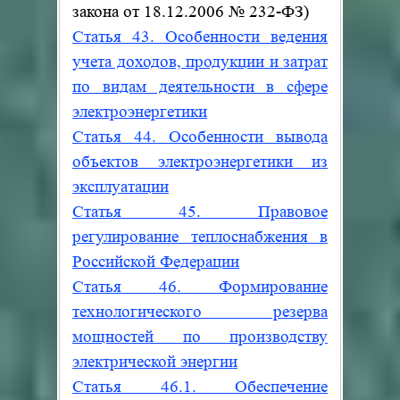
закона от 18.12.2006
№
232-ФЗ)
Статья 43. Особенности ведения
учета доходов, продукции и затрат
по видам деятельности в сфере
электроэнергетики
Статья 44. Особенности вывода
объектов электроэнергетики из
эксплуатации
Статья 45. Правовое
регулирование теплоснабжения в
Российской Федерации
Статья 46. Формирование
технологического резерва
мощностей по производству
электрической энергии
Статья 46.1. Обеспечение