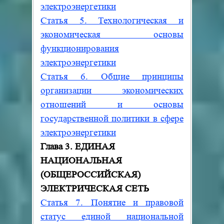
электроэнергетики
Статья 5. Технологическая и
экономическая основы
функционирования
электроэнергетики
Статья 6. Общие принципы
организации экономических
отношений и основы
государственной политики в сфере
электроэнергетики
Глава 3. ЕДИНАЯ
НАЦИОНАЛЬНАЯ
(ОБЩЕРОССИЙСКАЯ)
ЭЛЕКТРИЧЕСКАЯ СЕТЬ
Статья 7. Понятие и правовой
статус единой национальной