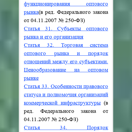
функционирования оптового
рынка
(в ред. Федерального закона
от 04.11.2007
№
250-ФЗ)
Статья 31. Субъекты оптового
рынка и его организация
Статья 32. Торговая система
оптового рынка и порядок
отношений между его субъектами.
Ценообразование на оптовом
рынке
Статья 33. Особенности правового
статуса и полномочия организаций
коммерческой инфраструктуры
(в
ред. Федерального закона от
04.11.2007
№
250-ФЗ)
Статья 34. Порядок