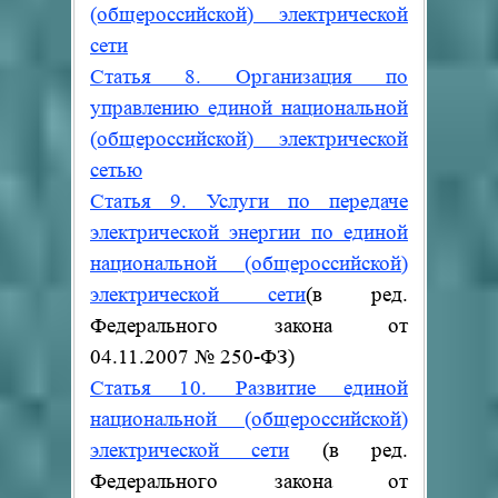
(общероссийской) электрической
сети
Статья 8. Организация по
управлению единой национальной
(общероссийской) электрической
сетью
Статья 9. Услуги по передаче
электрической энергии по единой
национальной (общероссийской)
электрической сети
(в ред.
Федерального закона от
04.11.2007
№
250-ФЗ)
Статья 10. Развитие единой
национальной (общероссийской)
электрической сети
(в ред.
Федерального закона от