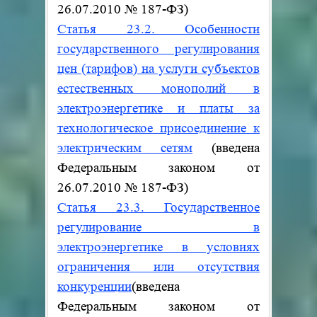
26.07.2010
№
187-ФЗ)
Статья 23.2. Особенности
государственного регулирования
цен (тарифов) на услуги субъектов
естественных монополий в
электроэнергетике и платы за
технологическое присоединение к
электрическим сетям
(введена
Федеральным законом от
26.07.2010
№
187-ФЗ)
Статья 23.3. Государственное
регулирование в
электроэнергетике в условиях
ограничения или отсутствия
конкуренции
(введена
Федеральным законом от