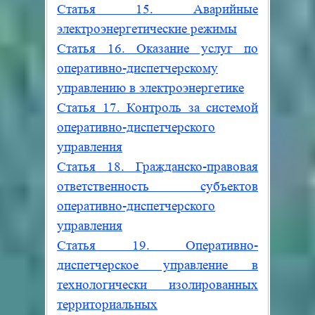
Статья 15. Аварийные
электроэнергетические режимы
Статья 16. Оказание услуг по
оперативно-диспетчерскому
управлению в электроэнергетике
Статья 17. Контроль за системой
оперативно-диспетчерского
управления
Статья 18. Гражданско-правовая
ответственность субъектов
оперативно-диспетчерского
управления
Статья 19. Оперативно-
диспетчерское управление в
технологически изолированных
территориальных