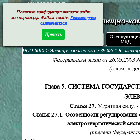
жкхпортал.рф
Политика конфиденциальности сайта
жкхпортал.рф. Файлы cookie.
Рекомендуем
Документы жилищно-ком
ознакомиться
Принять
ЖКХ РФ.
Эксплуатаци
Поиск по номеру
Документы
МКД
РСО ЖКХ
>
Электроэнергетика
>
35-ФЗ "Об электр
Федеральный закон от 26.03.2003 №
(с изм. и доп
Глава 5. СИСТЕМА ГОСУДАР
ЭЛЕ
Статья 27
. Утратила силу. -
Статья 27.1. Особенности регулирования
электроэнергетической сист
(введена Федеральн