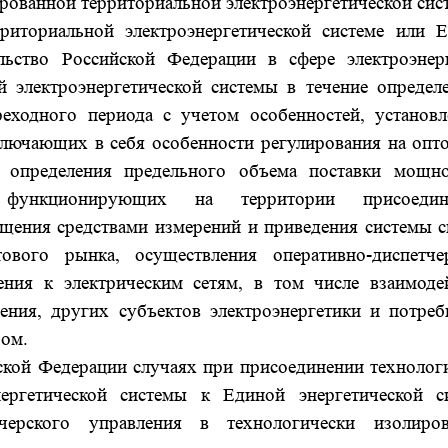
рованной территориальной электроэнергетической сис
риториальной электроэнергетической системе или 
ельство Российской Федерации в сфере электроэнер
 электроэнергетической системы в течение определ
еходного периода с учетом особенностей, установ
лючающих в себя особенности регулирования на опт
 определения предельного объема поставки мощн
 функционирующих на территории присоедин
ащения средствами измерений и приведения системы с
ового рынка, осуществления оперативно-диспетче
ения к электрическим сетям, в том числе взаимоде
ления, других субъектов электроэнергетики и потреб
ром.
ской Федерации случаях при присоединении технолог
нергетической системы к Единой энергетической с
тчерского управления в технологически изолиро