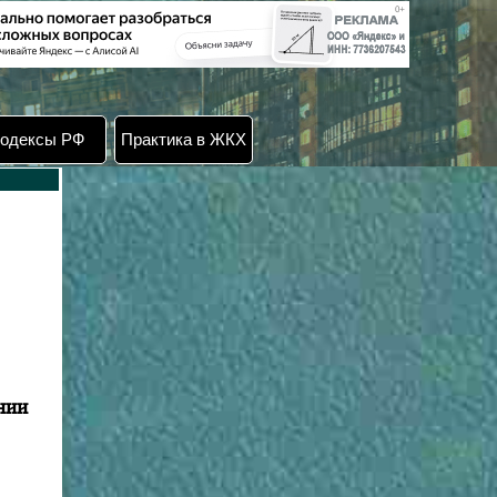
одексы РФ
Практика в ЖКХ
нии