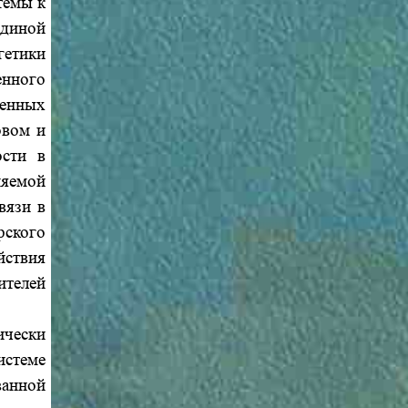
темы к
Единой
гетики
енного
ленных
овом и
ости в
яемой
вязи в
рского
йствия
ителей
ически
истеме
ванной