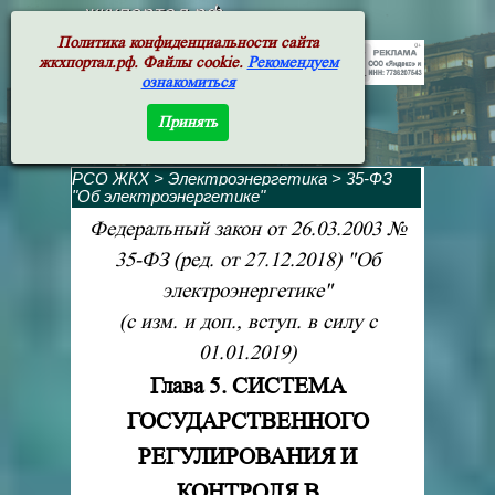
жкхпортал.рф
Политика конфиденциальности сайта
жкхпортал.рф. Файлы cookie.
Рекомендуем
ознакомиться
Принять
РСО ЖКХ
>
Электроэнергетика
>
35-ФЗ
"Об электроэнергетике"
Федеральный закон от 26.03.2003 №
35-ФЗ (ред. от 27.12.2018) "Об
электроэнергетике"
(с изм. и доп., вступ. в силу с
01.01.2019)
Глава 5. СИСТЕМА
ГОСУДАРСТВЕННОГО
РЕГУЛИРОВАНИЯ И
КОНТРОЛЯ В