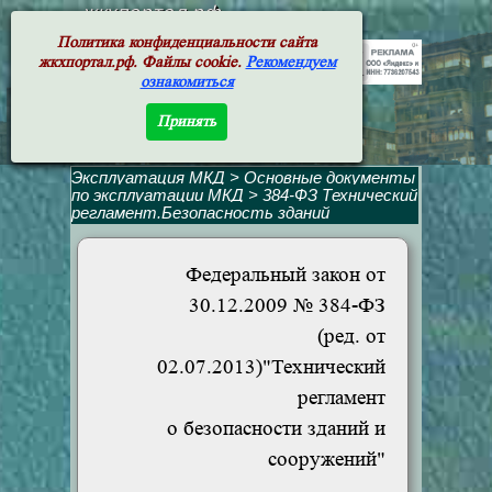
жкхпортал.рф
Политика конфиденциальности сайта
жкхпортал.рф. Файлы cookie.
Рекомендуем
ознакомиться
Принять
Эксплуатация МКД
>
Основные документы
по эксплуатации МКД
>
384-ФЗ Технический
регламент.Безопасность зданий
Федеральный закон от
30.12.2009 № 384-ФЗ
(ред. от
02.07.2013)"Технический
регламент
о безопасности зданий и
сооружений"