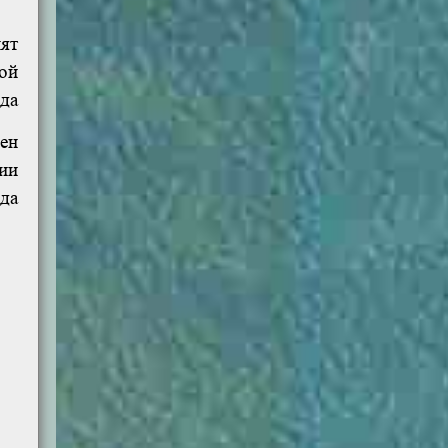
ят
ой
ода
ен
ии
ода