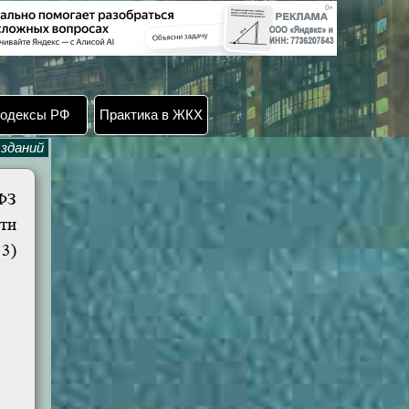
одексы РФ
Практика в ЖКХ
 зданий
ФЗ
сти
13)