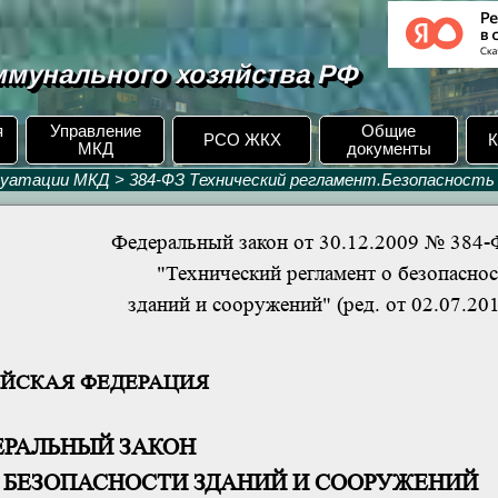
мунального хозяйства РФ
я
Управление
Общие
РСО ЖКХ
К
МКД
документы
луатации МКД
>
384-ФЗ Технический регламент.Безопасность
Федеральный закон от 30.12.2009 № 384-
"Технический регламент о безопасно
зданий и сооружений" (ред. от 02.07.20
ЙСКАЯ ФЕДЕРАЦИЯ
ЕРАЛЬНЫЙ ЗАКОН
 БЕЗОПАСНОСТИ ЗДАНИЙ И СООРУЖЕНИЙ