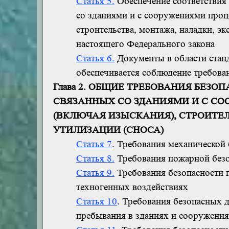
Статья 5.
Обеспечение соответствия 
со зданиями и с сооружениями проц
строительства, монтажа, наладки, э
настоящего Федерального закона
Статья 6.
Документы в области станд
обеспечивается соблюдение требова
Глава 2. ОБЩИЕ ТРЕБОВАНИЯ БЕЗ
СВЯЗАННЫХ СО ЗДАНИЯМИ И С С
(ВКЛЮЧАЯ ИЗЫСКАНИЯ), СТРОИТЕ
УТИЛИЗАЦИИ (СНОСА)
Статья 7
. Требования механической
Статья 8.
Требования пожарной без
Статья 9.
Требования безопасности п
техногенных воздействиях
Статья 10
. Требования безопасных 
пребывания в зданиях и сооружени