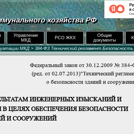
мунального хозяйства РФ
я
Управление
Общие
РСО ЖКХ
К
МКД
документы
луатации МКД
>
384-ФЗ Технический регламент.Безопасность
Федеральный закон от 30.12.2009 № 384-
(ред. от 02.07.2013)"Технический реглам
о безопасности зданий и сооружен
ЕЗУЛЬТАТАМ ИНЖЕНЕРНЫХ ИЗЫСКАНИЙ И
 В ЦЕЛЯХ ОБЕСПЕЧЕНИЯ БЕЗОПАСНОСТИ
ИЙ И СООРУЖЕНИЙ