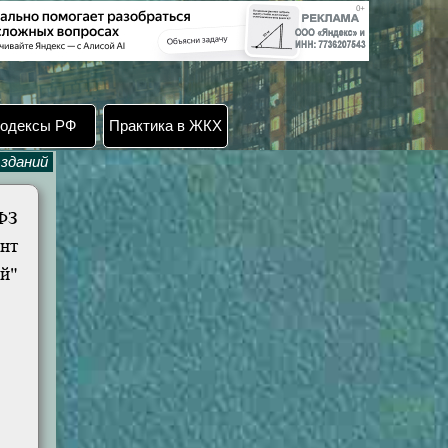
одексы РФ
Практика в ЖКХ
 зданий
ФЗ
ент
ий"