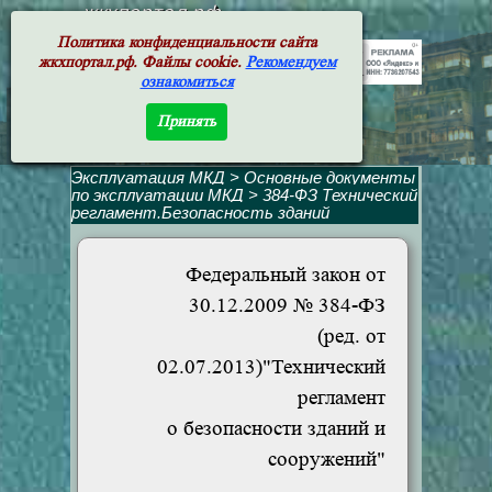
жкхпортал.рф
Политика конфиденциальности сайта
жкхпортал.рф. Файлы cookie.
Рекомендуем
ознакомиться
Принять
Эксплуатация МКД
>
Основные документы
по эксплуатации МКД
>
384-ФЗ Технический
регламент.Безопасность зданий
Федеральный закон от
30.12.2009 № 384-ФЗ
(ред. от
02.07.2013)"Технический
регламент
о безопасности зданий и
сооружений"