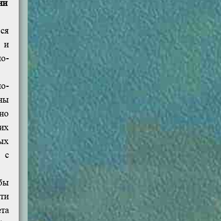
ии
ся
 и
о-
о-
ны
но
их
ых
 с
бы
ти
та