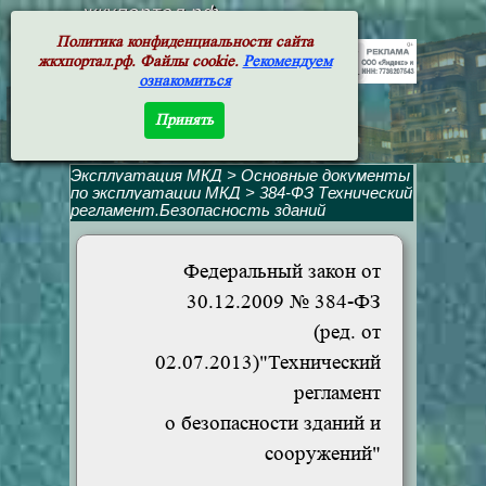
жкхпортал.рф
Политика конфиденциальности сайта
жкхпортал.рф. Файлы cookie.
Рекомендуем
ознакомиться
Принять
Эксплуатация МКД
>
Основные документы
по эксплуатации МКД
>
384-ФЗ Технический
регламент.Безопасность зданий
Федеральный закон от
30.12.2009 № 384-ФЗ
(ред. от
02.07.2013)"Технический
регламент
о безопасности зданий и
сооружений"