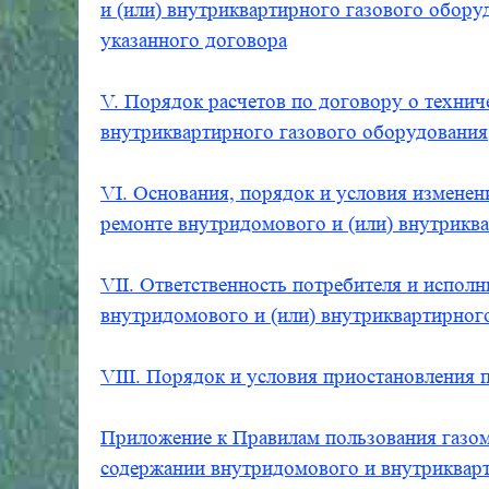
и (или) внутриквартирного газового обору
указанного договора
V. Порядок расчетов по договору о технич
внутриквартирного газового оборудования
VI. Основания, порядок и условия изменен
ремонте внутридомового и (или) внутрикв
VII. Ответственность потребителя и испол
внутридомового и (или) внутриквартирног
VIII. Порядок и условия приостановления п
Приложение к Правилам пользования газом 
содержании внутридомового и внутрикварт