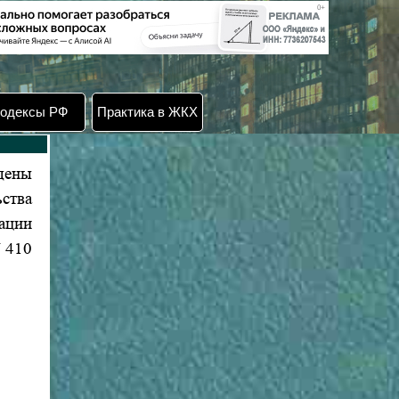
одексы РФ
Практика в ЖКХ
дены
ства
ации
N 410