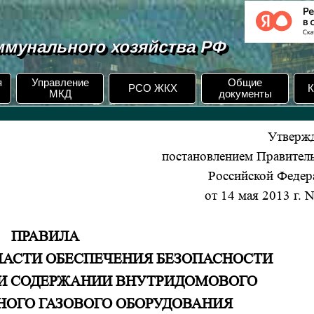
мунального хозяйства РФ
я
Управление
Общие
РСО ЖКХ
К
МКД
документы
Утверж
постановлением Правитель
Российской Федер
от 14 мая 2013 г. 
ПРАВИЛА
ЧАСТИ ОБЕСПЕЧЕНИЯ БЕЗОПАСНОСТИ
 И СОДЕРЖАНИИ ВНУТРИДОМОВОГО
НОГО ГАЗОВОГО ОБОРУДОВАНИЯ