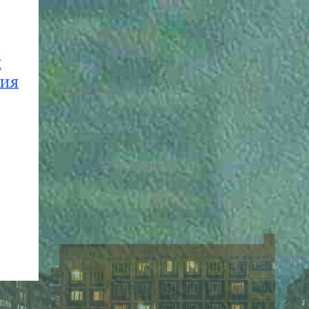
И
НИЯ