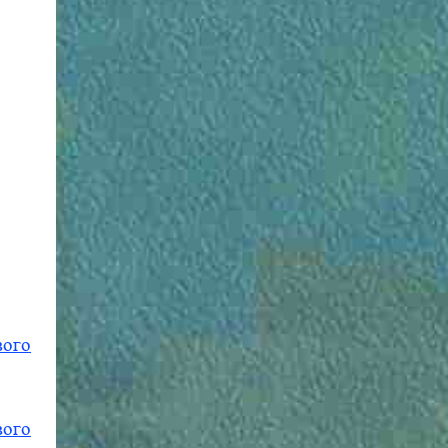
вого
вого