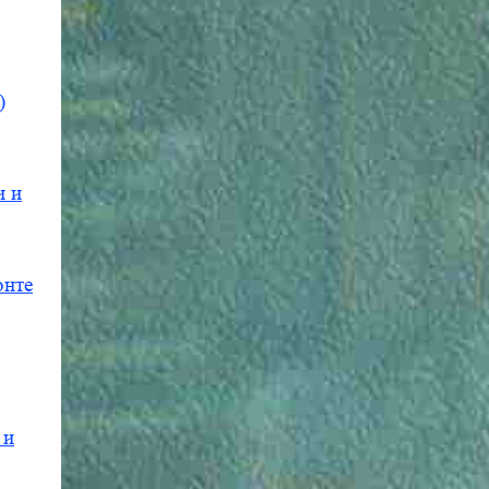
)
и и
онте
 и