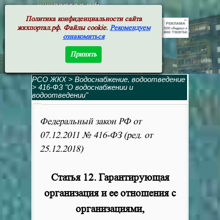
жкхпортал.рф
Политика конфиденциальности сайта
жкхпортал.рф. Файлы cookie.
Рекомендуем
ознакомиться
Принять
РСО ЖКХ
>
Водоснабжение, водоотведение
>
416-ФЗ "О водоснабжении и
водоотведении"
Федеральный закон РФ от
07.12.2011 № 416-ФЗ (ред. от
25.12.2018)
Статья 12. Гарантирующая
организация и ее отношения с
организациями,