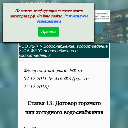
жкхпортал.рф
Политика конфиденциальности сайта
жкхпортал.рф. Файлы cookie.
Рекомендуем
ознакомиться
Принять
РСО ЖКХ
>
Водоснабжение, водоотведение
>
416-ФЗ "О водоснабжении и
водоотведении"
Федеральный закон РФ от
07.12.2011 № 416-ФЗ (ред. от
25.12.2018)
Статья 13. Договор горячего
или холодного водоснабжения