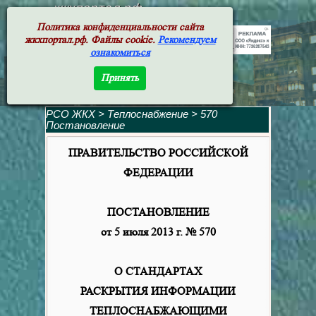
жкхпортал.рф
Политика конфиденциальности сайта
жкхпортал.рф. Файлы cookie.
Рекомендуем
ознакомиться
Принять
РСО ЖКХ
>
Теплоснабжение
>
570
Постановление
ПРАВИТЕЛЬСТВО РОССИЙСКОЙ
ФЕДЕРАЦИИ
ПОСТАНОВЛЕНИЕ
от 5 июля 2013 г. № 570
О СТАНДАРТАХ
РАСКРЫТИЯ ИНФОРМАЦИИ
ТЕПЛОСНАБЖАЮЩИМИ