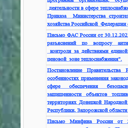
программы организации, осущ
деятельности в сфере теплоснабж
Приказа Министерства строите
хозяйства Российской Федерации о
Письмо ФАС России от 30.12.202
разъяснений по вопросу анти
контроля за действиями единой
ценовой зоне теплоснабжения".
Постановление Правительств
особенностях применения законод
сфере обеспечения безопасн
защищенности объектов топливн
территориях Донецкой Народной
Республики, Запорожской области
Письмо Минфина России от 3