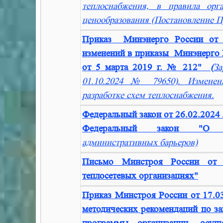
теплоснабжения, в правила орг
ценообразования (Постановление Пр
Приказ Минэнерго России от 
изменений в приказы Минэнерго Р
от 5 марта 2019 г. № 212"
(
За
01.10.2024 № 79650). Изменен
разработке схем теплоснабжения.
Федеральный закон от 26.02.2024
Федеральный закон "О 
административных барьеров)
Письмо Минстроя России от
теплосетевых организациях"
Приказ Минстроя России от 17.0
методических рекомендаций по 