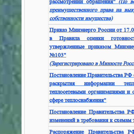
рассмотрении обращения"
(По в
преимущественного права на вык
собственности имущества)
Приказ Минэнерго России от 17.
в Правила оценки готовнос
утвержденные приказом Минэне
№103"
(Зарегистрировано в Минюсте Росс
Постановление Правительства РФ 
раскрытия информации тепл
теплосетевыми организациями и 
сфере теплоснабжения"
Постановление Правительства Р
изменений в требования к схемам
Распоряжение Правительства 