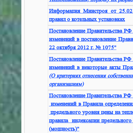
Информация Минстроя от 25.02.
правил о котельных установках
Постановление Правительства РФ
изменений в постановление Прави
22 октября 2012 г. № 1075"
Постановление Правительства РФ 
изменений в некоторые акты Пра
(О критериях отнесения собственн
организациям)
Постановление Правительства РФ 
изменений в Правила определени
предельного уровня цены на тепл
правила индексации предельного
(мощность)"