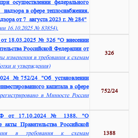
ри осуществлении федерального
о надзора в сфере теплоснабжения,
зора от 7 августа 2023 г. № 284"
ии 16.10.2025 № 83854).
 от 18.03.2025 № 326 "О внесении
тельства Российской Федерации от
326
ы изменения в требования к схемам
ботки и утверждения)
2024 №752/24 "Об установлении
нвестированного капитала в сфере
752/24
арегистрировано в Минюсте России
 РФ от 17.10.2024 № 1388.
"О
е акты Правительства Российской
ения в требования к схемам
1388