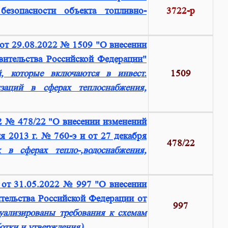
езопасности объекта топливно-
3722-р
от 29.08.2022 № 1509 "О внесении
вительства Российской Федерации"
й, которые включаются в инвест.
1509
заций в сферах теплоснабжения,
2 № 478/22 "О внесении изменений
 2013 г. № 760-э и от 27 декабря
478/22
 в сферах тепло-,водоснабжения,
 от 31.05.2022 № 997 "О внесении
тельства Российской Федерации от
997
уализированы требования к схемам
ботки и утверждения)