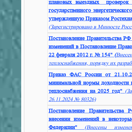
плановых выездных проверок п
государственного энергетическог
утвержденную Приказом Ростехнад
(Зарегистрировано в Минюсте Росс
Постановление Правительства РФ
изменений в Постановление Прави
22 февраля 2012 г. № 154"
(
Внесен
теплоснабжения, порядку их разра
Приказ ФАС России от 21.10.
минимальной нормы доходности и
теплоснабжения на 2025 год"
(З
26.11.2024 № 80326)
Постановление Правительства
внесении изменений в некоторы
Федерации"
(Внесены измен