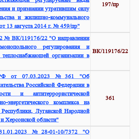
ествляющей регулируемые виды
197/пр
ения и признании утратившим силу
льства и жилищно-коммунального
т 13 августа 2014 г. № 459/пр"
2 № ВК/119176/22 "О направлении
монопольного регулирования и
ВК/119176/22
 теплоснабжающей организации в
а РФ от 07.03.2023 №361 "Об
ательства Российской Федерации в
ости и антитеррористической
361
о-энергетического комплекса на
 Республики, Луганской Народной
 и Херсонской области"
1.01.2023 №28-01-10/7372 "О