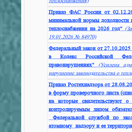
теплоснабжения)
Приказ ФАС России от 02.12.2
минимальной нормы доходности и
теплоснабжения на 2026 год"
(З
19.01.2026 № 84970)
Федеральный закон от 27.10.2025
в Кодекс Российской Феде
правонарушениях"
(Усилена адм
нарушение законодательства о теп
Приказ Ростехнадзора от 28.08.
в форму проверочного листа (спи
на которые свидетельствуют 
контролируемым лицом обязател
Федеральной службой по эколо
атомному надзору и ее территор