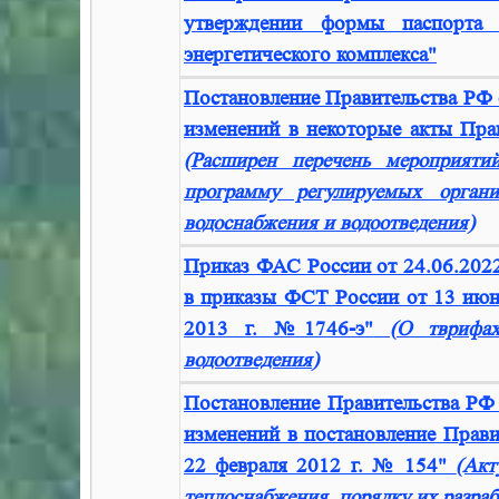
утверждении формы паспорта б
энергетического комплекса"
Постановление Правительства РФ 
изменений в некоторые акты Пра
(Расширен перечень мероприяти
программу регулируемых органи
водоснабжения и водоотведения)
Приказ ФАС России от 24.06.202
в приказы ФСТ России от 13 июня
2013 г. №1746-э"
(
О тврифах
водоотведения
)
Постановление Правительства РФ
изменений в постановление Прави
22 февраля 2012 г. № 154"
(Акт
теплоснабжения, порядку их разра