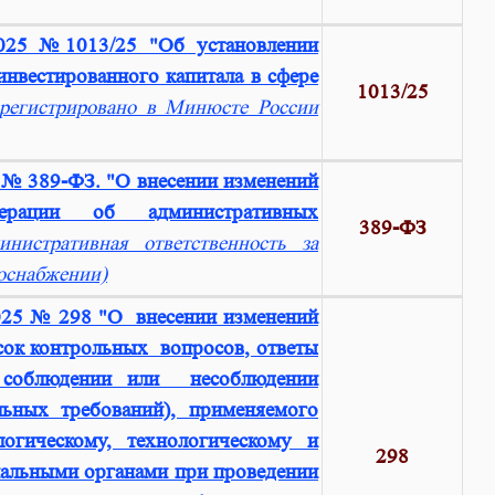
025 №1013/25 "Об установлении
нвестированного капитала в сфере
1013/25
арегистрировано в Минюсте России
 № 389-ФЗ. "О внесении изменений
рации об административных
389-ФЗ
инистративная ответственность за
лоснабжении)
2025 № 298 "О внесении изменений
сок контрольных вопросов, ответы
о соблюдении или несоблюдении
ьных требований), применяемого
гическому, технологическому и
298
иальными органами при проведении