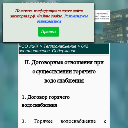
жкхпортал.рф
Политика конфиденциальности сайта
жкхпортал.рф. Файлы cookie.
Рекомендуем
ознакомиться
Принять
РСО ЖКХ
>
Теплоснабжение
>
642
постановление. Содержание
II. Договорные отношения при
осуществлении горячего
водоснабжения
1. Договор горячего
водоснабжения
3. Горячее водоснабжение с