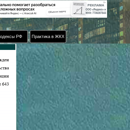
одексы РФ
Практика в ЖКХ
жден
ства
ации
№ 643