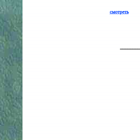
смотреть
________