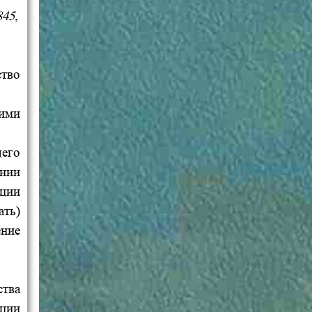
845,
тво
щими
щего
ании
ции
ть)
ение
ства
ации