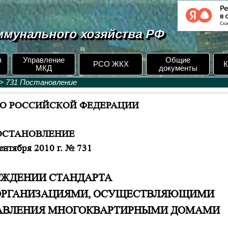
мунального хозяйства РФ
я
Управление
Общие
РСО ЖКХ
К
МКД
документы
>
731 Постановление
О РОССИЙСКОЙ ФЕДЕРАЦИИ
ОСТАНОВЛЕНИЕ
сентября 2010 г.
№ 731
РЖДЕНИИ СТАНДАРТА
ОРГАНИЗАЦИЯМИ, ОСУЩЕСТВЛЯЮЩИМИ
ПРАВЛЕНИЯ МНОГОКВАРТИРНЫМИ ДОМАМИ