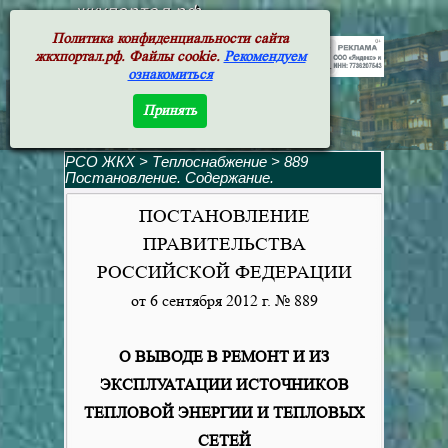
жкхпортал.рф
Политика конфиденциальности сайта
жкхпортал.рф. Файлы cookie.
Рекомендуем
ознакомиться
Принять
РСО ЖКХ
>
Теплоснабжение
>
889
Постановление. Содержание.
ПОСТАНОВЛЕНИЕ
ПРАВИТЕЛЬСТВА
РОССИЙСКОЙ ФЕДЕРАЦИИ
от 6 сентября 2012 г. № 889
О ВЫВОДЕ В РЕМОНТ
И ИЗ
ЭКСПЛУАТАЦИИ ИСТОЧНИКОВ
ТЕПЛОВОЙ
ЭНЕРГИИ И ТЕПЛОВЫХ
СЕТЕЙ