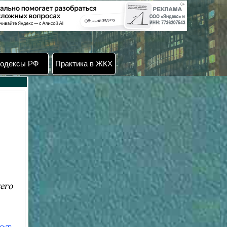
одексы РФ
Практика в ЖКХ
его