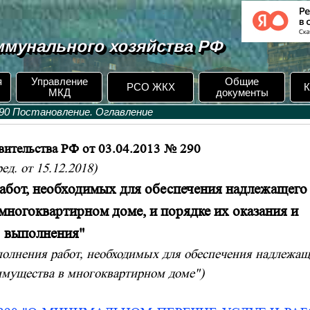
мунального хозяйства РФ
я
Управление
Общие
РСО ЖКХ
К
МКД
документы
90 Постановление. Оглавление
вительства РФ от 03.04.2013 № 290
ред. от 15.12.2018)
абот, необходимых для обеспечения надлежащего
многоквартирном доме, и порядке их оказания и
выполнения"
полнения работ, необходимых для обеспечения надлежащ
имущества в многоквартирном доме")