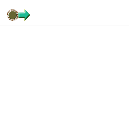
________________