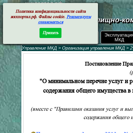
жкхпортал.рф
Политика конфиденциальности сайта
жкхпортал.рф. Файлы cookie.
Рекомендуем
Документы жилищно-ком
ознакомиться
Принять
ЖКХ РФ.
Эксплуатаци
Поиск по номеру
Документы
МКД
Управление МКД
>
Организация управления МКД
>
2
Постановление Пра
(
"О минимальном перечне услуг и р
содержания общего имущества в 
(вместе с "Правилами оказания услуг и вы
содержания общего 