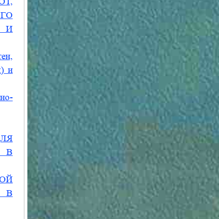
ОТ,
ГО
 И
ен,
) и
но-
ЛЯ
 В
ОЙ
 В