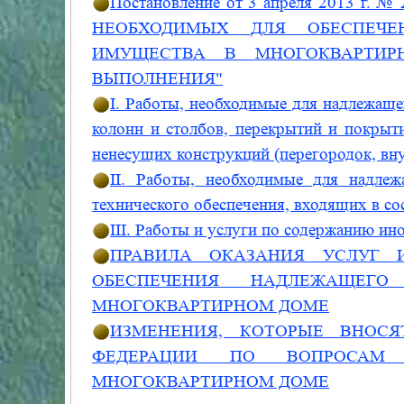
Постановление от 3 апреля 2013 
НЕОБХОДИМЫХ ДЛЯ ОБЕСПЕЧЕ
ИМУЩЕСТВА В МНОГОКВАРТИР
ВЫПОЛНЕНИЯ"
I. Работы, необходимые для надлежаще
колонн и столбов, перекрытий и покрыти
ненесущих конструкций (перегородок, вн
II. Работы, необходимые для надле
технического обеспечения, входящих в с
III. Работы и услуги по содержанию и
ПРАВИЛА ОКАЗАНИЯ УСЛУГ 
ОБЕСПЕЧЕНИЯ НАДЛЕЖАЩЕГ
МНОГОКВАРТИРНОМ ДОМЕ
ИЗМЕНЕНИЯ, КОТОРЫЕ ВНОСЯ
ФЕДЕРАЦИИ ПО ВОПРОСАМ
МНОГОКВАРТИРНОМ ДОМЕ