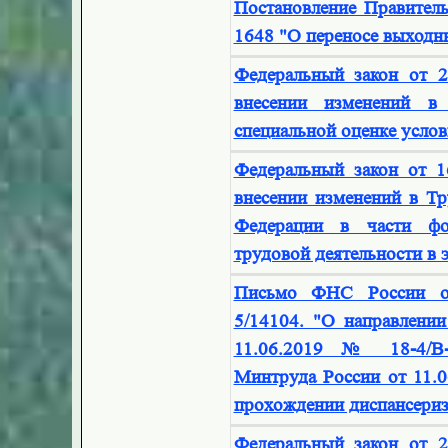
Постановление Правител
1648 "О переносе выходны
Федеральный закон от 
внесении изменений в
специальной оценке услов
Федеральный закон от 
внесении изменений в Тр
Федерации в части фо
трудовой деятельности в 
Письмо ФНС России о
5/14104. "О направлени
11.06.2019 № 18-4/В-
Минтруда России от 11.0
прохождении диспансериз
Федеральный закон от 