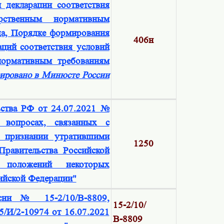
 декларации соответствия
рственным нормативным
да, Порядке формирования
406н
аций соответствия условий
нормативным требованиям
рировано в Минюсте России
ьства РФ от 24.07.2021 №
вопросах, связанных с
 признании утратившими
1250
равительства Российской
х положений некоторых
сийской Федерации"
сии № 15-2/10/В-8809,
15-2/10/
/И/2-10974 от 16.07.2021
В-8809