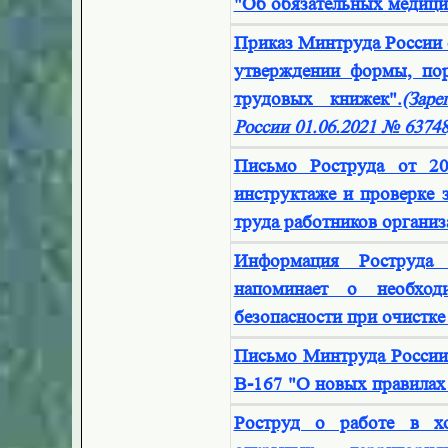
"Об обязательных медици
Приказ Минтруда России 
утверждении формы, пор
трудовых книжек".
(Зар
России 01.06.2021 № 63748
Письмо Роструда от 2
инструктаже и проверке 
труда работников организ
Информация Роструда 
напоминает о необход
безопасности при очистке
Письмо Минтруда России 
В-167 "О новых правилах 
Роструд о работе в х