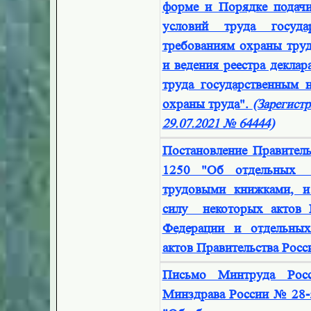
форме и Порядке подачи
условий труда госуда
требованиям охраны тру
и ведения реестра деклар
труда государственным 
охраны труда".
(Зарегист
29.07.2021 № 64444)
Постановление Правител
1250 "Об отдельных 
трудовыми книжками, и
силу некоторых актов П
Федерации и отдельны
актов Правительства Рос
Письмо Минтруда Рос
Минздрава России № 28-5