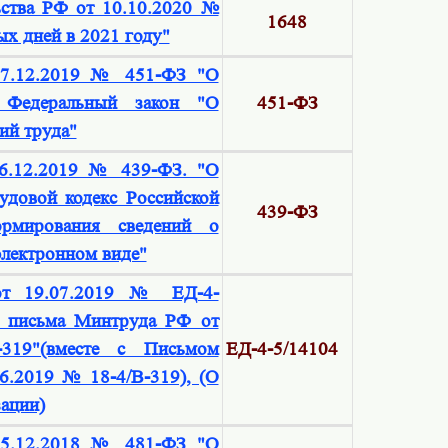
ьства РФ от 10.10.2020 №
1648
х дней в 2021 году"
27.12.2019 № 451-ФЗ "О
 Федеральный закон "О
451-ФЗ
ий труда"
16.12.2019 № 439-ФЗ. "О
удовой кодекс Российской
439-ФЗ
рмирования сведений о
электронном виде"
т 19.07.2019 № ЕД-4-
и письма Минтруда РФ от
319"(вместе с Письмом
ЕД-4-5/14104
6.2019 № 18-4/В-319), (О
ации)
25.12.2018 № 481-ФЗ "О