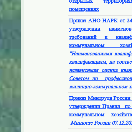
открытых территори
помещениях
Приказ АНО НАРК от 24
утверждении наимено
требований к квали
коммунальном хо
"Наименованиями квалиф
квалификациям, на соотве
независимая оценка квал
Советом по профессион
жилищно-коммунальном хо
Приказ Минтруда России 
утверждении Правил по 
коммунальном хозяйс
Минюсте России 07.12.20