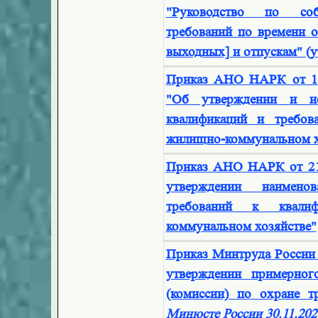
"Руководство по соб
требований по времени 
выходных] и отпускам" (у
Приказ АНО НАРК от 14
"Об утверждении и ис
квалификаций и требов
жилищно-коммунальном х
Приказ АНО НАРК от 21
утверждении наимено
требований к квали
коммунальном хозяйстве"
Приказ Минтруда России
утверждении примерног
(комиссии) по охране 
Минюсте России 30.11.202