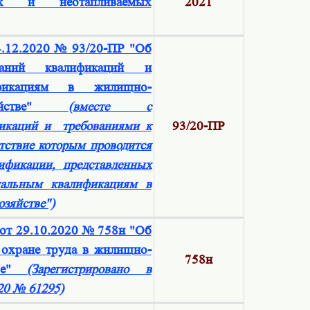
ях и неотапливаемых
2021
.12.2020 № 93/20-ПР "Об
ваний квалификаций и
фикациям в жилищно-
зяйстве"
(вместе с
икаций и требованиями к
93/20-ПР
тствие которым проводится
ификации, представленных
альным квалификациям в
зяйстве")
от 29.10.2020 № 758н "Об
охране труда в жилищно-
758н
тве"
(Зарегистрировано в
20 № 61295)