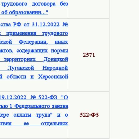
трудового договора без
об образовании..."
ьства РФ от 31.12.2022 №
х применения трудового
ийской Федерации, иных
актов, содержащих нормы
2571
 территориях Донецкой
, Луганской Народной
ой области и Херсонской
 19.12.2022 №522-ФЗ "О
тью 1 Федерального закона
ере оплаты труда" и о
522-ФЗ
йствия ее отдельных