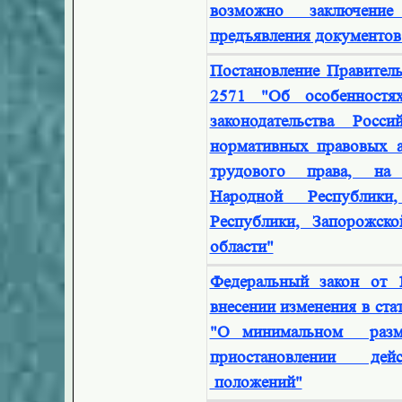
возможно заключение 
предъявления документов 
Постановление Правител
2571 "Об особенностя
законодательства Росс
нормативных правовых 
трудового права, на
Народной Республики
Республики, Запорожск
области"
Федеральный закон от
внесении изменения в ста
"О минимальном разм
приостановлении де
положений"