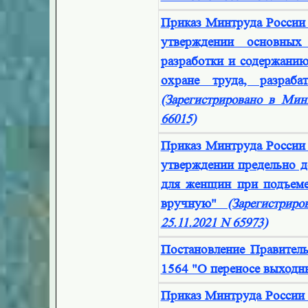
Приказ Минтруда России
утверждении основных
разработки и содержани
охране труда, разраба
(Зарегистрировано в Мин
66015)
Приказ Минтруда России
утверждении предельно 
для женщин при подъеме
вручную"
(Зарегистри
25.11.2021 N 65973)
Постановление Правител
1564 "О переносе выходны
Приказ Минтруда России 