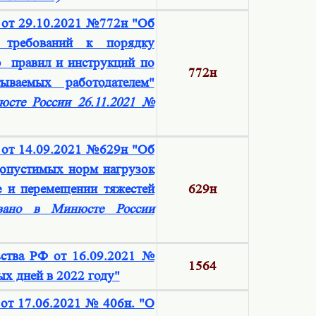
 от 29.10.2021 №772н "Об
 требований к порядку
ю правил и инструкций по
772н
тываемых работодателем"
юсте России 26.11.2021 №
 от 14.09.2021 №629н "Об
допустимых норм нагрузок
 и перемещении тяжестей
629н
ровано в Минюсте России
ьства РФ от 16.09.2021 №
1564
х дней в 2022 году"
от 17.06.2021 № 406н. "О