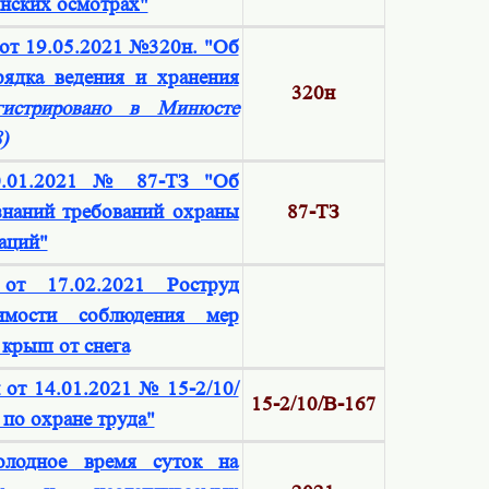
нских осмотрах"
от 19.05.2021 №320н. "Об
ядка ведения и хранения
320н
егистрировано в Минюсте
)
0.01.2021 № 87-ТЗ "Об
знаний требований охраны
87-ТЗ
аций"
от 17.02.2021 Роструд
имости соблюдения мер
 крыш от снега
от 14.01.2021 № 15-2/10/
15-2/10/В-167
по охране труда"
олодное время суток на