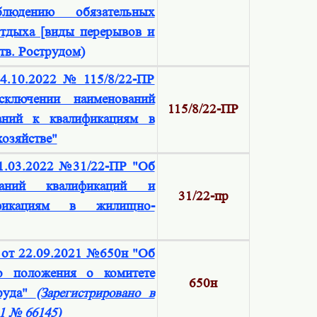
людению обязательных
отдыха [виды перерывов и
тв. Рострудом)
.10.2022 № 115/8/22-ПР
ключении наименований
115/8/22-ПР
аний к квалификациям в
озяйстве"
.03.2022 №31/22-ПР "Об
ваний квалификаций и
31/22-пр
фикациям в жилищно-
 от 22.09.2021 №650н "Об
о положения о комитете
650н
труда"
(Зарегистрировано в
1 № 66145)