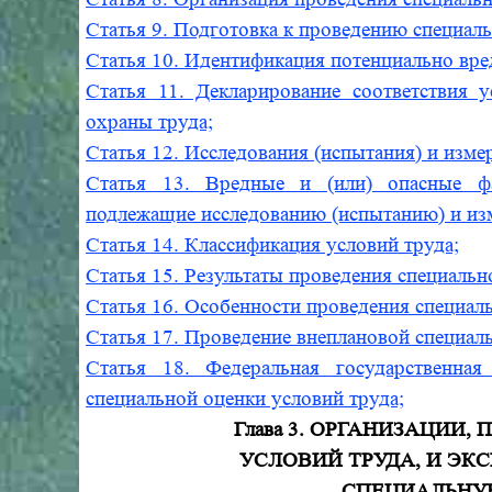
Статья 9. Подготовка к проведению специаль
Статья 10. Идентификация потенциально вре
Статья 11. Декларирование соответствия 
охраны труда;
Статья 12. Исследования (испытания) и изм
Статья 13. Вредные и (или) опасные фа
подлежащие исследованию (испытанию) и из
Статья 14. Классификация условий труда;
Статья 15. Результаты проведения специальн
Статья 16. Особенности проведения специал
Статья 17. Проведение внеплановой специаль
Статья 18. Федеральная государственная
специальной оценки условий труда;
Глава 3. ОРГАНИЗАЦИИ
УСЛОВИЙ ТРУДА, И ЭК
СПЕЦИАЛЬНУ