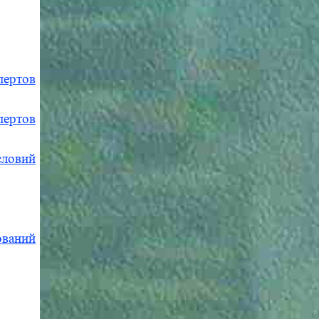
пертов
пертов
словий
ований