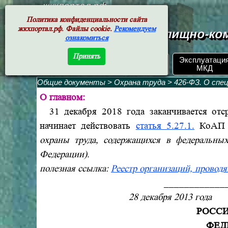
жкхпортал.рф
Политика конфиденциальности сайта
жкхпортал.рф. Файлы cookie.
Рекомендуем
Документы жилищно-ком
ознакомиться
Принять
ЖКХ РФ.
Эксплуатаци
Поиск по номеру
Документы
МКД
Общие документы
>
Охрана труда
>
426-ФЗ. О спе
О главном:
31 декабря 2018 года заканчивается отср
начинает действовать
статья
5.27.1.
КоАП
охраны труда, содержащихся в федеральны
Федерации).
полезная ссылка:
Реестр организаций,
проводя
____________
28 декабр
РОСС
ФЕД