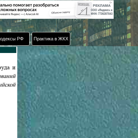
одексы РФ
Практика в ЖКХ
руда и
ований
ийской