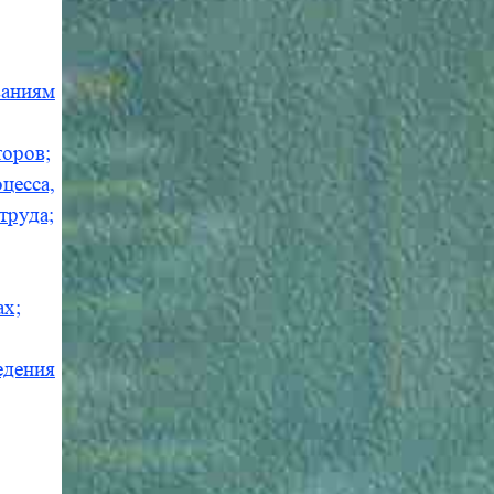
ваниям
торов;
цесса,
труда;
ах;
едения