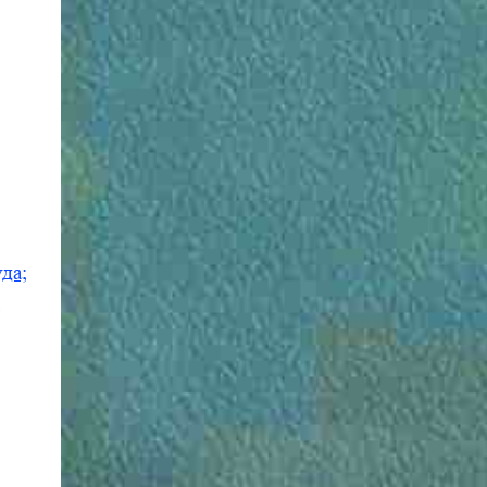
да;
;