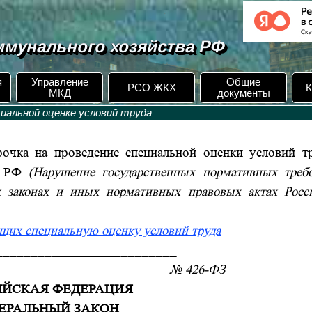
мунального хозяйства РФ
я
Управление
Общие
РСО ЖКХ
К
МКД
документы
циальной оценке условий труда
очка на проведение специальной оценки условий т
 РФ
(Нарушение государственных нормативных треб
х законах и иных нормативных правовых актах Росс
щих специальную оценку условий труда
__________________________
я 2013 года №
426-ФЗ
ИЙСКАЯ ФЕДЕРАЦИЯ
ЕРАЛЬНЫЙ ЗАКОН