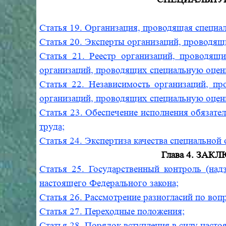
Статья 19. Организация, проводящая специа
Статья 20. Эксперты организаций, проводящ
Статья 21. Реестр организаций, проводящи
организаций, проводящих специальную оценк
Статья 22. Независимость организаций, пр
организаций, проводящих специальную оцен
Статья 23. Обеспечение исполнения обязате
труда;
Статья 24. Экспертиза качества специальной 
Глава 4. ЗА
Статья 25. Государственный контроль (на
настоящего Федерального закона;
Статья 26. Рассмотрение разногласий по воп
Статья 27. Переходные положения;
Статья 28. Порядок вступления в силу насто