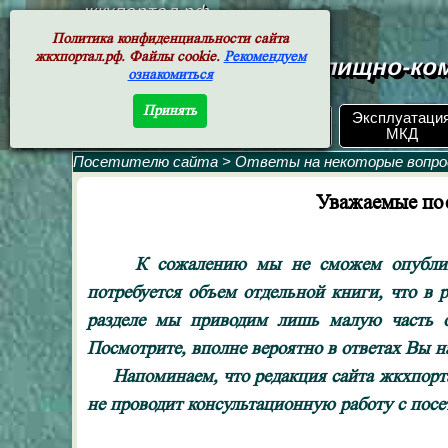
жкхпортал.рф
Политика конфиденциальности сайта
жкхпортал.рф. Файлы cookie.
Рекомендуем
Документы жилищно-ком
ознакомиться
Принять
ЖКХ РФ.
Эксплуатаци
Поиск по номеру
Документы
МКД
Посетителю сайта
>
Ответы на некоторые вопр
Уважаемые пос
К сожалению мы не сможем опубликов
потребуется объем отдельной книги, что в 
разделе мы приводим лишь малую часть о
Посмотрите, вполне вероятно в ответах Вы 
Напоминаем, что редакция сайта жкхпортал
не проводит консультационную работу с посе