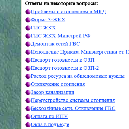
Ответы на некоторые вопросы:
Проблемы с отоплением в МКД
Форма 3-ЖКХ
ГИС ЖКХ
ГИС ЖКХ-Минстрой РФ
Демонтаж сетей ГВС
Исполнение Приказа Минэнергетики от 1
Паспорт готовности к ОЗП
Паспорт готовности к ОЗП-2
Расход ресурса на общедомовые нужды
Отключение отопления
Засор канализации
Переустройство системы отопления
Бесхозяйные сети. Отключение ГВС
Оплата по ИПУ
Окна в подъезде