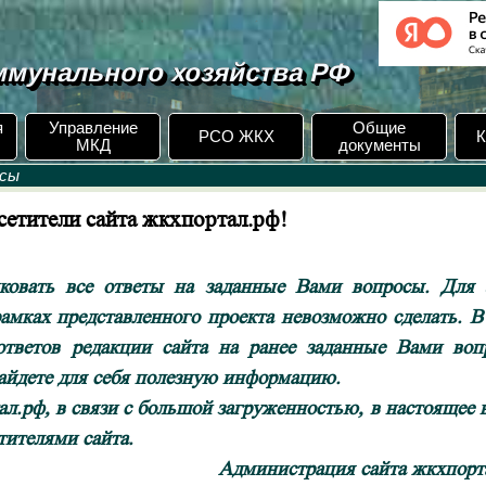
мунального хозяйства РФ
я
Управление
Общие
РСО ЖКХ
К
МКД
документы
осы
етители сайта жкхпортал.рф!
ать все ответы на заданные Вами вопросы. Для 
рамках представленного проекта невозможно сделать. В
тветов редакции сайта на ранее заданные Вами воп
найдете для себя полезную информацию.
.рф, в связи с большой загруженностью, в настоящее 
тителями сайта.
Администрация сайта жкхпорт