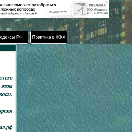
одексы РФ
Практика в ЖКХ
этого
 этом
росы.
время
ал.рф